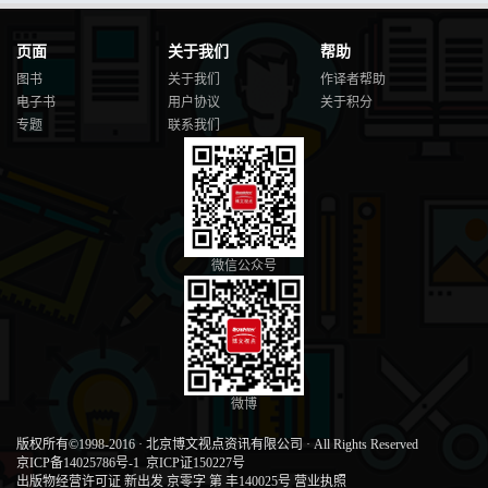
页面
关于我们
帮助
图书
关于我们
作译者帮助
电子书
用户协议
关于积分
专题
联系我们
微信公众号
微博
版权所有©1998-2016
·
北京博文视点资讯有限公司
·
All Rights Reserved
京ICP备14025786号-1
京ICP证150227号
出版物经营许可证 新出发 京零字 第 丰140025号
营业执照