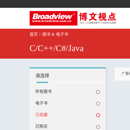
首页
>
图书 & 电子书
C/C++/C#/Java
广受
请选择
所有图书
电子书
已收藏
已购买