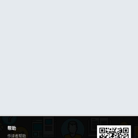
帮助
作译者帮助