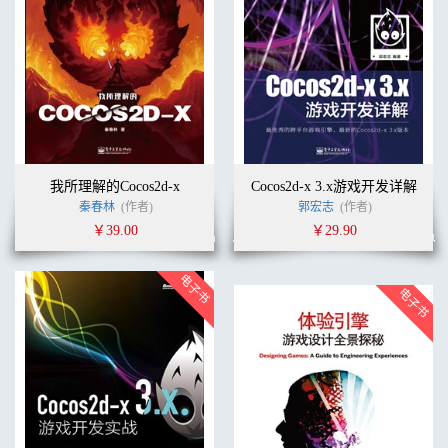
我所理解的Cocos2d-x
Cocos2d-x 3.x游戏开发详解
秦春林
(作者)
郭宏志
(作者)
￥39.00
￥29.90