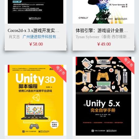
Cocos2d-x 3.x游戏开发实战(含CD光盘1张)
体验引擎：游戏设计全景探秘
肖文吉
广州捷途软件科技有限公司
李刚
(作者)
Tynan Sylvester（泰南·西尔维斯特） (作者)
￥58.00
￥49.00