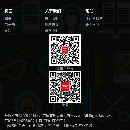
页面
关于我们
帮助
图书
关于我们
作译者帮助
电子书
用户协议
关于积分
专题
联系我们
微信公众号
微博
版权所有©1998-2016
·
北京博文视点资讯有限公司
·
All Rights Reserved
京ICP备14025786号-1
京ICP证150227号
出版物经营许可证 新出发 京零字 第 丰140025号
营业执照