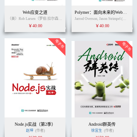
Web应变之道
Polymer：面向未来的Web组件开发
（美）Rob Larsen（罗伯.拉尔森） (作者)
莫卫红
(译者)
Jarrod Overson, Jason Strimpel (作者) 谢光磊 (译者)
￥40.00
￥40.00
Node.js实战（第2季）
Android群英传
赵坤
(作者)
徐宜生
(作者)