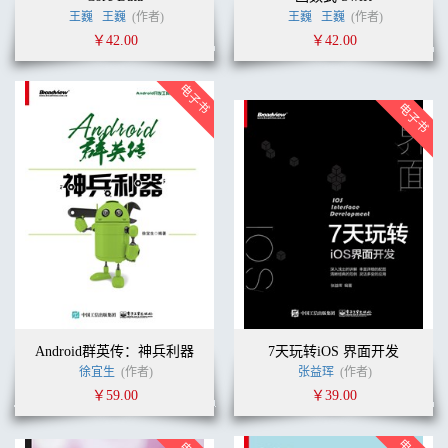
王巍
王巍
(作者)
王巍
王巍
(作者)
￥42.00
￥42.00
Android群英传：神兵利器
7天玩转iOS 界面开发
徐宜生
(作者)
张益珲
(作者)
￥59.00
￥39.00