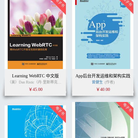
Learning WebRTC 中文版
App后台开发运维和架构实践
（美）Dan Ristic（丹·里斯蒂克） (作者)
丁坚
(译者)
曾健生
(作者)
￥45.00
￥40.00