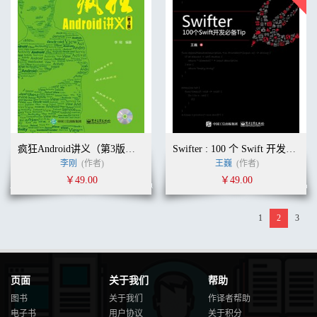
疯狂Android讲义（第3版）(含CD光盘1张)
Swifter : 100 个 Swift 开发必备 Tip
李刚
(作者)
王巍
(作者)
￥49.00
￥49.00
1
2
3
页面
关于我们
帮助
图书
关于我们
作译者帮助
电子书
用户协议
关于积分