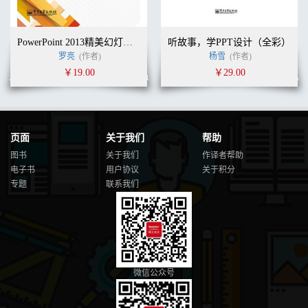
PowerPoint 2013精美幻灯片制作(含DVD光盘1张)（全彩）
听故事，学PPT设计（全彩）
罗亮
(作者)
杨雪
(作者)
￥19.00
￥29.00
页面
关于我们
帮助
图书
关于我们
作译者帮助
电子书
用户协议
关于积分
专题
联系我们
微信公众号