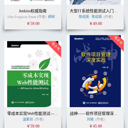
Jenkins权威指南
大型IT系统性能测试入门经典
John Ferguson Smart (作者)
郝树伟
(译者)
陈绍英
陈绍英
(作者)
￥59.00
￥49.00
零成本实现Web性能测试——基于Apache JMeter和Gatling
战神——软件项目管理深度实战
温素剑
(作者)
刘瑜
(作者)
￥59.00
￥45.00