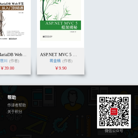
PHP+MariaDB Web开发从入门到精通
ASP.NET MVC 5 框架揭秘
世川
(作者)
蒋金楠
(作者)
￥39.00
￥9.90
帮助
作译者帮助
关于积分
微信公众号