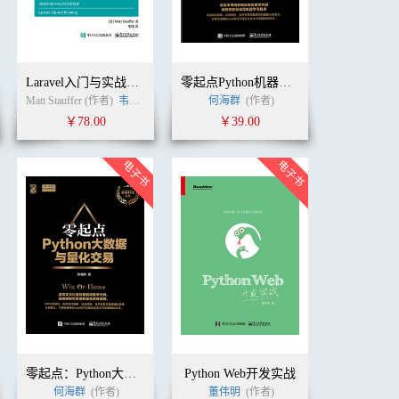
Laravel入门与实战：构建主流PHP应用开发框架
零起点Python机器学习快速入门
Matt Stauffer (作者)
韦玮
(译者)
何海群
(作者)
￥78.00
￥39.00
零起点：Python大数据与量化交易
Python Web开发实战
何海群
(作者)
董伟明
(作者)