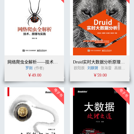
网络爬虫全解析——技术、原理与实践
Druid实时大数据分析原理与实践
罗刚
(作者)
欧阳辰
刘麒贇
张海雷
高振源
许
￥49.00
￥59.00