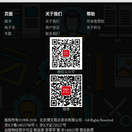
页面
关于我们
帮助
图书
关于我们
作译者帮助
电子书
用户协议
关于积分
专题
联系我们
微信公众号
微博
版权所有©1998-2016
·
北京博文视点资讯有限公司
·
All Rights Reserved
京ICP备14025786号-1
京ICP证150227号
出版物经营许可证 新出发 京零字 第 丰140025号
营业执照