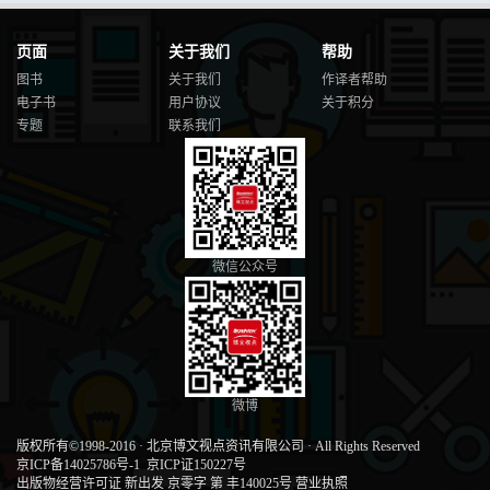
页面
关于我们
帮助
图书
关于我们
作译者帮助
电子书
用户协议
关于积分
专题
联系我们
微信公众号
微博
版权所有©1998-2016
·
北京博文视点资讯有限公司
·
All Rights Reserved
京ICP备14025786号-1
京ICP证150227号
出版物经营许可证 新出发 京零字 第 丰140025号
营业执照