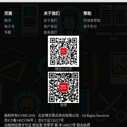
页面
关于我们
帮助
图书
关于我们
作译者帮助
电子书
用户协议
关于积分
专题
联系我们
微信公众号
微博
版权所有©1998-2016
·
北京博文视点资讯有限公司
·
All Rights Reserved
京ICP备14025786号-1
京ICP证150227号
出版物经营许可证 新出发 京零字 第 丰140025号
营业执照