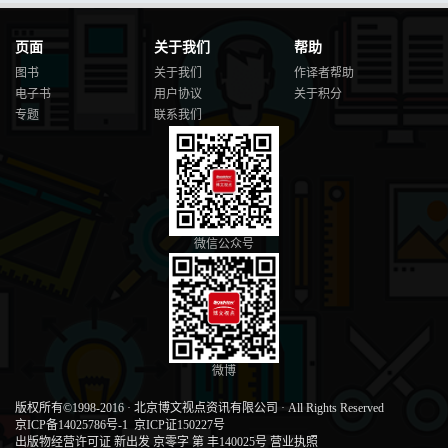
页面
关于我们
帮助
图书
关于我们
作译者帮助
电子书
用户协议
关于积分
专题
联系我们
微信公众号
微博
版权所有©1998-2016
·
北京博文视点资讯有限公司
·
All Rights Reserved
京ICP备14025786号-1
京ICP证150227号
出版物经营许可证 新出发 京零字 第 丰140025号
营业执照