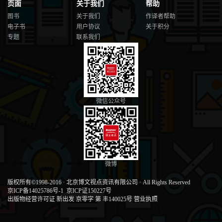
页面
关于我们
帮助
图书
关于我们
作译者帮助
电子书
用户协议
关于积分
专题
联系我们
微信公众号
微博
版权所有©1998-2016
·
北京博文视点资讯有限公司
·
All Rights Reserved
京ICP备14025786号-1
京ICP证150227号
出版物经营许可证 新出发 京零字 第 丰140025号
营业执照