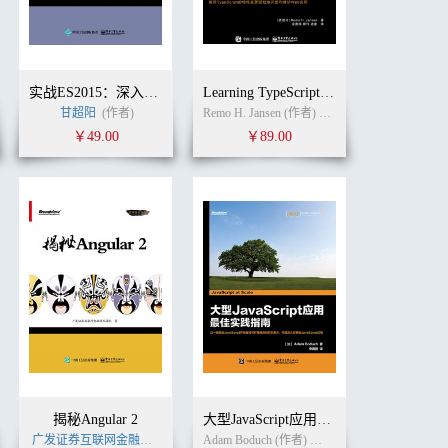
实战ES2015：深入现代JavaScript 应用开发
Learning TypeScript中文版
甘超阳
(作者)
Remo H. Jansen (作者)
龙逸楠
(译者)
￥49.00
￥89.00
揭秘Angular 2
大型JavaScript应用最佳实践指南
广发证券互联网金融技术团队
(作者)
Adam Boduch (作者)
黄小璐
(译者)