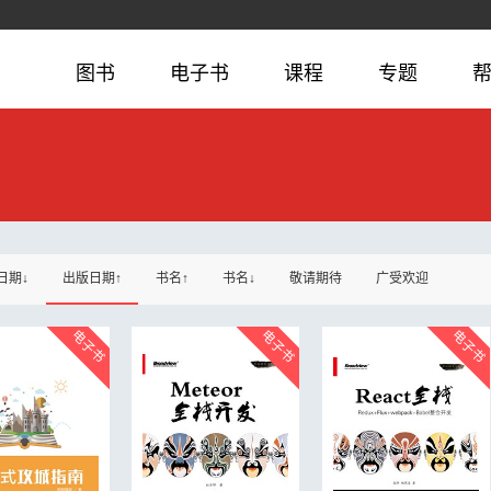
图书
电子书
课程
专题
日期↓
出版日期↑
书名↑
书名↓
敬请期待
广受欢迎