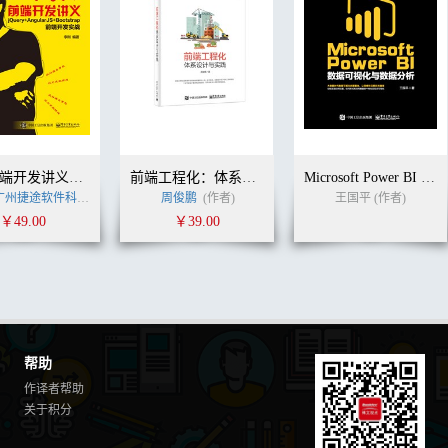
疯狂前端开发讲义——jQuery+AngularJS+Bootstrap前端开发实战
前端工程化：体系设计与实践
Microsoft Power BI 数据可视化与数据分析
州捷途软件科技有限公司
李刚
周俊鹏
(作者)
(作者)
王国平 (作者)
￥49.00
￥39.00
帮助
作译者帮助
关于积分