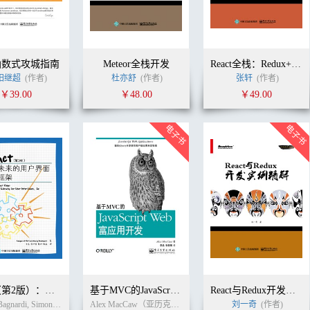
函数式攻城指南
Meteor全栈开发
React全栈：Redux+Flux+webpack+Babel整合开发
阳继超
(作者)
杜亦舒
(作者)
张轩
(作者)
￥39.00
￥48.00
￥49.00
React（第2版）：引领未来的用户界面开发框架
基于MVC的JavaScript Web富应用开发
React与Redux开发实例精解
Frankie Bagnardi, Simon H?rjberg, and Richard Feldman (作者)
Alex MacCaw（亚历克斯·麦卡劳） (作者)
寸志
(译者)
刘一奇
李晶
(作者)
(译者)