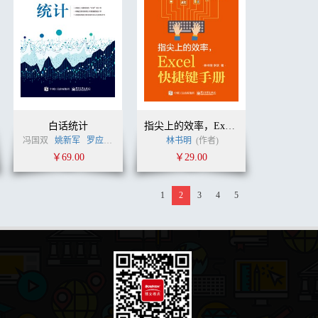
白话统计
指尖上的效率，Excel快捷键手册
冯国双
姚新军
罗应婷
姚新军
(作者)
林书明
(作者)
￥69.00
￥29.00
1
2
3
4
5