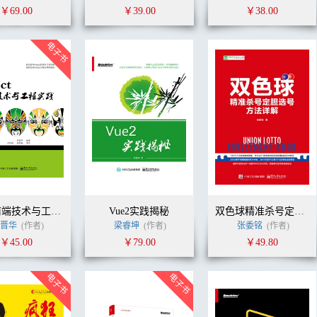
￥69.00
￥39.00
￥38.00
React前端技术与工程实践
Vue2实践揭秘
双色球精准杀号定胆选号方法详解
晋华
(作者)
梁睿坤
(作者)
张委铭
(作者)
￥45.00
￥79.00
￥49.80