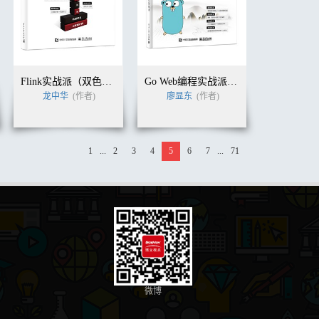
Flink实战派（双色版）
Go Web编程实战派——从入门到精通
龙中华
(作者)
廖显东
(作者)
1
...
2
3
4
5
6
7
...
71
微博