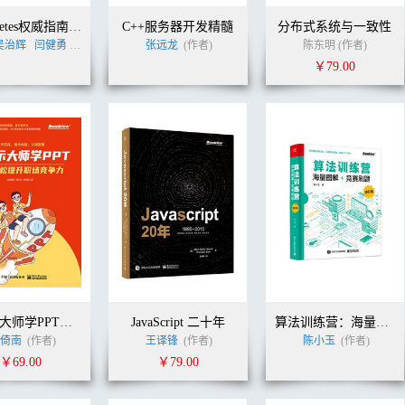
Kubernetes权威指南：从Docker到Kubernetes实践全接触（第5版）
C++服务器开发精髓
分布式系统与一致性
吴治辉
闫健勇
(作者)
张远龙
(作者)
陈东明 (作者)
￥79.00
跟演示大师学PPT——6步轻松提升职场竞争力
JavaScript 二十年
算法训练营：海量图解+竞赛刷题（进阶篇）
倚南
(作者)
王译锋
(作者)
陈小玉
(作者)
￥69.00
￥79.00