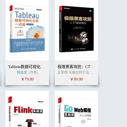
Tableau数据可视化分析一点通（案例视频版）
极限黑客攻防：CTF赛题揭秘
何业文
(作者)
王新辉 天融信阿尔法实验室 张黎元 郭勇生 (作者)
￥79.00
￥99.00