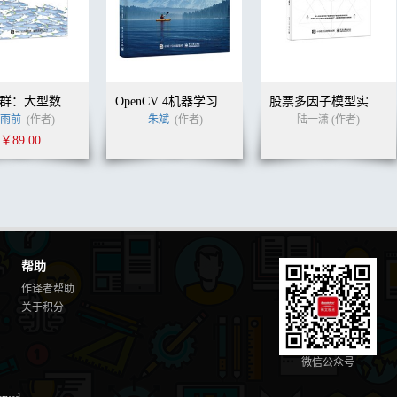
深入集群：大型数据中心资源调度与管理
OpenCV 4机器学习算法原理与编程实战
股票多因子模型实战：Python核心代码解析
雨前
(作者)
朱斌
(作者)
陆一潇 (作者)
￥89.00
帮助
作译者帮助
关于积分
微信公众号