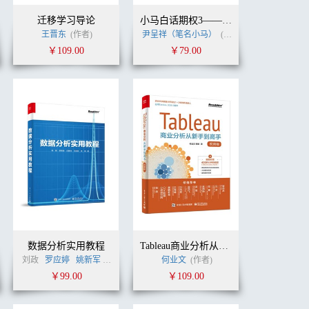
迁移学习导论
小马白话期权3——交易新手入门指南（全彩）
王晋东
(作者)
尹呈祥（笔名小马）
(作者)
￥109.00
￥79.00
数据分析实用教程
Tableau商业分析从新手到高手（视频版）
刘政
罗应婷
姚新军
(作者)
何业文
(作者)
￥99.00
￥109.00