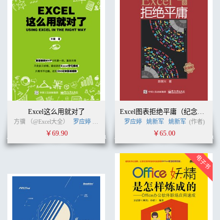
Excel这么用就对了
Excel图表拒绝平庸（纪念版）
方骥 （@Excel大全）
罗应婷
姚新军
(作者)
罗应婷
姚新军
姚新军
(作者)
￥69.90
￥65.00