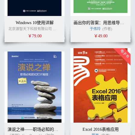
Windows 10使用详解
画出你的答案：用思维导图理清思路、解决问题、达成目标
北京源智天下科技有限公司
张启玉
刘刚
(作者)
于伟玲
(作者)
￥79.00
￥49.00
演说之禅——职场必知的幻灯片秘技（典藏版）
Excel 2016表格应用