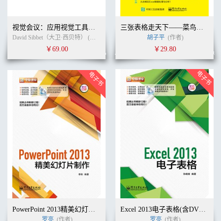
视觉会议：应用视觉工具促进团队沟通、决策与执行（典藏版）
三张表格走天下——菜鸟也会Excel数据分析（全彩）
David Sibbet（大卫·西贝特） (作者)
臧贤凯
(译者)
胡子平
(作者)
￥69.00
￥29.80
PowerPoint 2013精美幻灯片制作(含DVD光盘1张)（全彩）
Excel 2013电子表格(含DVD光盘1张)（全彩）
罗亮
(作者)
罗亮
(作者)