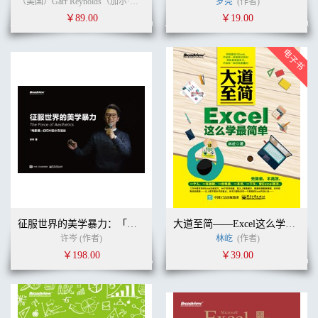
（美国）Garr Reynolds（加尔·雷纳德） (作者)
王佑
罗亮
王佑
(作者)
(译者)
￥89.00
￥19.00
征服世界的美学暴力：「电影级」幻灯片设计方法论（含U盘1个）
大道至简——Excel这么学最简单
许岑 (作者)
林屹
(作者)
￥198.00
￥39.00