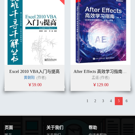
Excel 2010 VBA入门与提高
After Effects 高效学习指南：自学影视后期制作（全彩+视频）
黄朝阳
(作者)
孟遥 (作者)
￥59.00
￥129.00
1
2
3
4
5
6
页面
关于我们
帮助