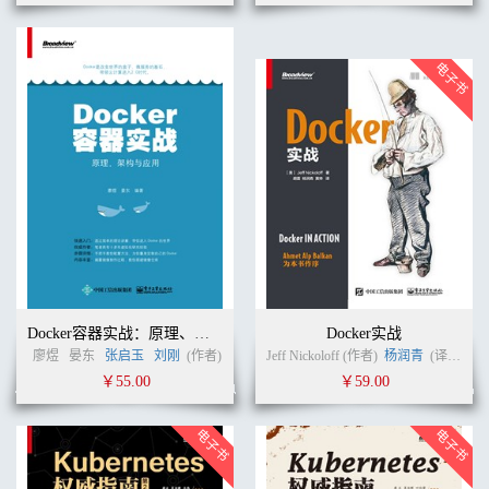
Docker容器实战：原理、架构与应用
Docker实战
廖煜
晏东
张启玉
刘刚
(作者)
Jeff Nickoloff (作者)
杨润青
(译者)
￥55.00
￥59.00