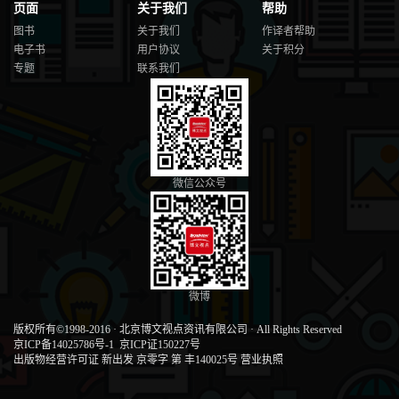
页面
关于我们
帮助
图书
关于我们
作译者帮助
电子书
用户协议
关于积分
专题
联系我们
微信公众号
微博
版权所有©1998-2016
·
北京博文视点资讯有限公司
·
All Rights Reserved
京ICP备14025786号-1
京ICP证150227号
出版物经营许可证 新出发 京零字 第 丰140025号
营业执照