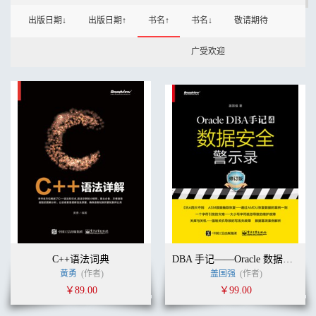
出版日期↓
出版日期↑
书名↑
书名↓
敬请期待
广受欢迎
C++语法词典
DBA 手记——Oracle 数据安全的警示与原则
黄勇
(作者)
盖国强
(作者)
￥89.00
￥99.00