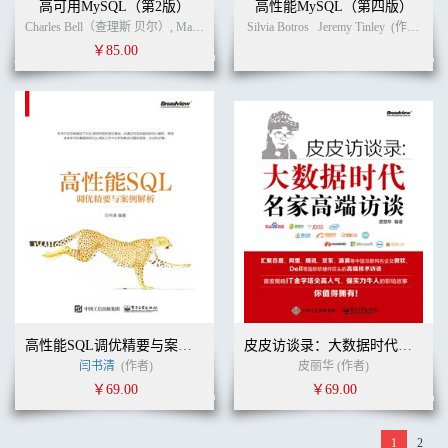
高可用MySQL（第2版）
高性能MySQL（第四版）
Charles Bell（查理斯 贝尔）, Mats Kindahl（迈茨 肯德尔）, Lars Thalmann（拉尔斯 塞尔曼） (作者)
Silvia Botros
Jeremy Tinley
(作者)
宁
￥85.00
高性能SQL调优精要与案例解析
皮皮访谈录：大数据时代名家高端访谈
闫书清
(作者)
皮丽华 (作者)
￥69.00
￥69.00
1
2