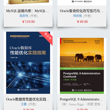
MySQL运维内参：MySQL、Galera、Inception核心原理与最佳实践
Oracle查询优化改写技巧与案例2.0
周彦伟
(作者)
师庆栋
(作者)
￥119.00
￥49.00
Oracle数据库性能优化实践指南
PostgreSQL 9 Administration Cookbook （第2版）中文版
王鹏
(作者)
（美）Simon Riggs （西蒙.里格斯）, Gianni Ciolli（贾尼.乔里）, Hannu Krosing（汉努.克劳辛）, Gabriele Bartolini（加布里埃.巴托里尼） (作者)