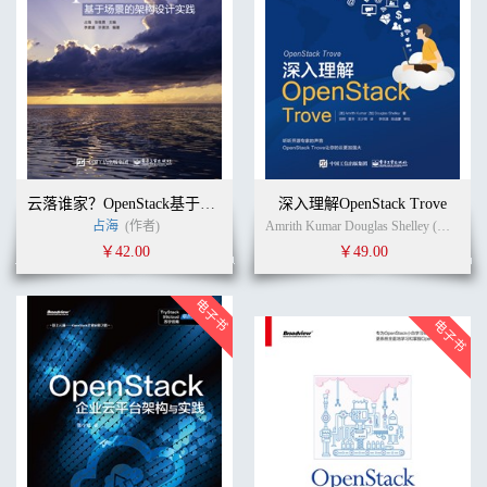
云落谁家？OpenStack基于场景的架构设计实践
深入理解OpenStack Trove
占海
(作者)
Amrith Kumar Douglas Shelley (作者)
党
￥42.00
￥49.00