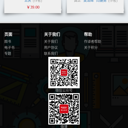
王庆
(作者)
龚正
吴治辉
闫健勇
(作者)
￥39.00
页面
关于我们
帮助
图书
关于我们
作译者帮助
电子书
用户协议
关于积分
专题
联系我们
微信公众号
微博