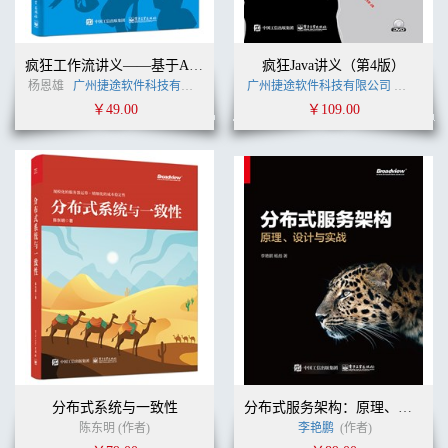
疯狂工作流讲义——基于Activiti的应用开发
疯狂Java讲义（第4版）
杨恩雄
广州捷途软件科技有限公司
李刚
广州捷途软件科技有限公司
(作者)
李刚
(作
￥49.00
￥109.00
分布式系统与一致性
分布式服务架构：原理、设计与实战
陈东明 (作者)
李艳鹏
(作者)