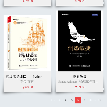
￥79.00
￥89.00
读故事学编程——Python王国历险记（双色）
洞悉敏捷
李伟 (作者)
Sondra Ashmore（桑德拉·阿什莫尔） , Kristin Runyan（克里斯汀·鲁尼恩） (作者)
￥69.00
￥69.00
1
...
3
4
5
6
7
8
...
16