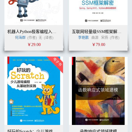
机器人Python极客编程入门与实战
互联网轻量级SSM框架解密：Spring、Spring MVC、MyBatis源码深度剖析
何海群
(作者)
无
(译者)
李艳鹏
曲源
宋扬
(作者)
￥29.00
￥79.00
好玩的Scratch：少儿游戏编程从基础到实践
函数响应式领域建模