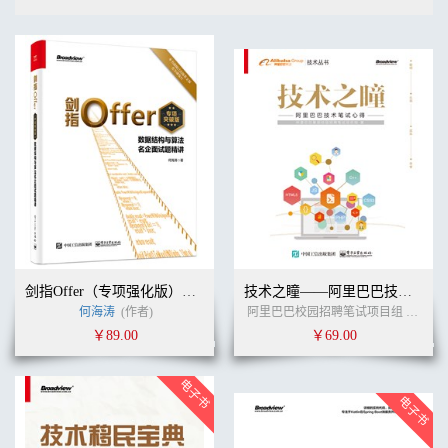
剑指Offer（专项强化版）：数据结构与算法名企面试题精讲
技术之瞳——阿里巴巴技术笔试心得
何海涛
(作者)
阿里巴巴校园招聘笔试项目组
(作者)
￥89.00
￥69.00