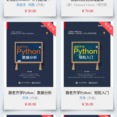
张启玉
刘刚
(作者)
（美）Debasish Ghosh（德巴斯什·戈施）
￥39.00
￥79.00
跟老齐学Python：数据分析
跟老齐学Python：轻松入门
齐伟
(作者)
齐伟
(作者)
￥49.00
￥36.00