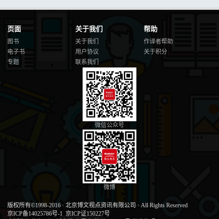
页面
关于我们
帮助
图书
关于我们
作译者帮助
电子书
用户协议
关于积分
专题
联系我们
微信公众号
微博
版权所有©1998-2016
·
北京博文视点资讯有限公司
·
All Rights Reserved
京ICP备14025786号-1
京ICP证150227号