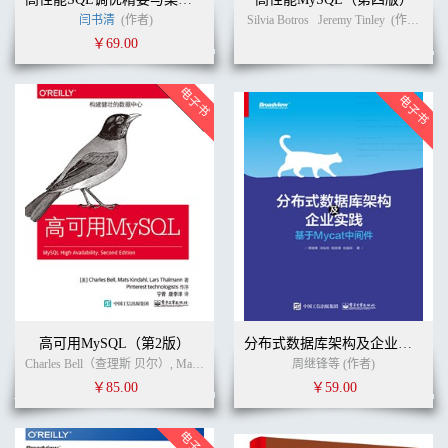
闫书清
(作者)
Silvia Botros
Jeremy Tinley
(作者)
宁
￥69.00
高可用MySQL（第2版）
分布式数据库架构及企业实践——基于Mycat中间件
Charles Bell（查理斯 贝尔）, Mats Kindahl（迈茨 肯德尔）, Lars Thalmann（拉尔斯 塞尔曼） (作者)
周继锋等 (作者)
￥85.00
￥59.00