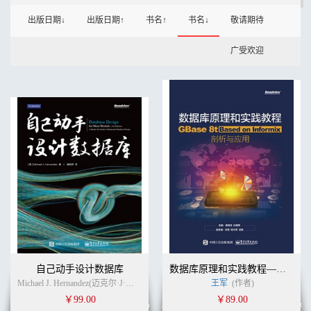
出版日期↓
出版日期↑
书名↑
书名↓
敬请期待
广受欢迎
自己动手设计数据库
数据库原理和实践教程——GBase 8t Based on Informix剖析与应用
Michael J. Hernandez(迈克尔·J·埃尔南德斯) (作者)
周涛
王军
(译者)
(作者)
￥99.00
￥89.00