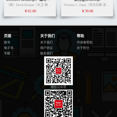
（美）David Herman（大卫·赫尔曼） (作者) 无 (译者)
Nicholas C. Zakas（尼古拉斯.泽卡斯） (作者)
￥65.00
￥39.00
页面
关于我们
帮助
图书
关于我们
作译者帮助
电子书
用户协议
关于积分
专题
联系我们
微信公众号