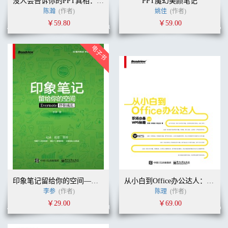
没人会告诉你的PPT真相：学幻灯片制作看这本就够了
PPT魔幻美颜笔记
陈瀚
(作者)
姚佳
(作者)
￥59.80
￥59.00
印象笔记留给你的空间——Evernote伴你成长（双色）
从小白到Office办公达人：职场必备WPS秘籍（全彩）
李参
(作者)
陈理
(作者)
￥29.00
￥69.00