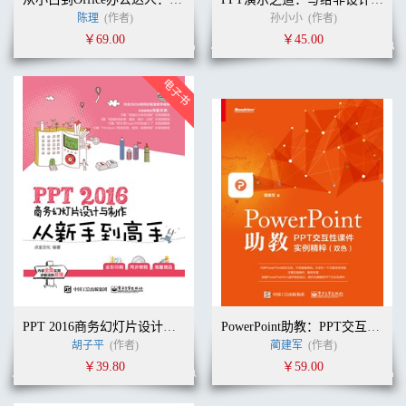
陈理
(作者)
孙小小
(作者)
￥69.00
￥45.00
PPT 2016商务幻灯片设计与制作从新手到高手
PowerPoint助教：PPT交互性课件实例精粹（双色）
胡子平
(作者)
蔺建军
(作者)
￥39.80
￥59.00