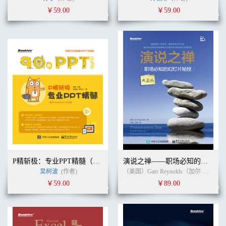
￥59.00
￥59.00
P精斩极：专业PPT精髓（全彩）
演说之禅——职场必知的幻灯片秘技（典藏版）
吴树波
(作者)
（美国）Garr Reynolds（加尔·雷纳德） (作者)
￥59.00
￥89.00