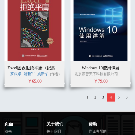
Excel图表拒绝平庸（纪念版）
Windows 10使用详解
罗应婷
姚新军
姚新军
(作者)
北京源智天下科技有限公司
张启玉
￥65.00
￥79.00
1
2
3
4
5
6
页面
关于我们
帮助
图书
关于我们
作译者帮助