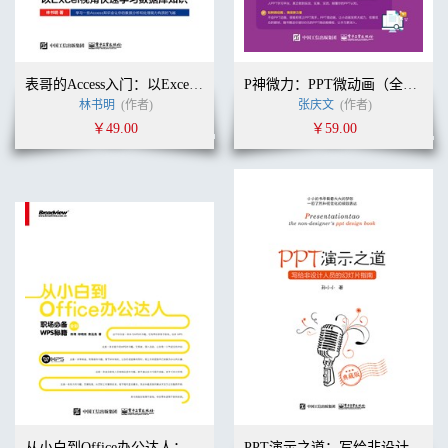
表哥的Access入门：以Excel视角快速学习数据库知识
P神微力：PPT微动画（全彩）
林书明
(作者)
张庆文
(作者)
￥49.00
￥59.00
从小白到Office办公达人：职场必备WPS秘籍（全彩）
PPT演示之道：写给非设计人员的幻灯片指南（精装纪念版）