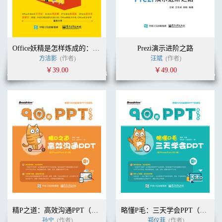
Office妖精是怎样炼成的：Office办公软件职场应用速成（双色）
Prezi演示进阶之路
方洁影
(作者)
汪斌
(作者)
￥39.00
￥49.00
精P之道：高效沟通PPT（全彩）
略懂P毛：三天学会PPT（全彩）
孙宁
(作者)
郑仪菲
(作者)