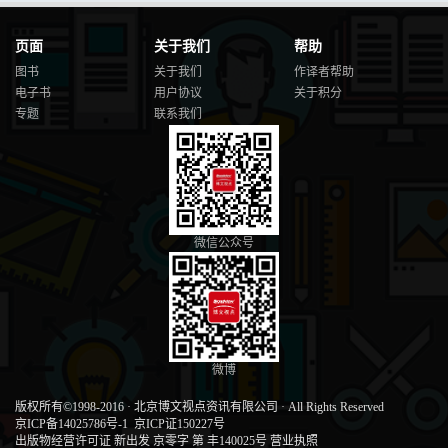
页面
关于我们
帮助
图书
关于我们
作译者帮助
电子书
用户协议
关于积分
专题
联系我们
微信公众号
微博
版权所有©1998-2016
·
北京博文视点资讯有限公司
·
All Rights Reserved
京ICP备14025786号-1
京ICP证150227号
出版物经营许可证 新出发 京零字 第 丰140025号
营业执照