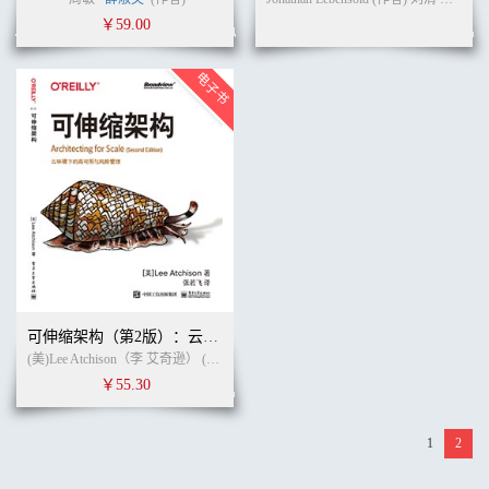
￥59.00
可伸缩架构（第2版）：云环境下的高可用与风险管理
(美)Lee Atchison（李 艾奇逊） (作者)
张若飞
(译者)
￥55.30
1
2