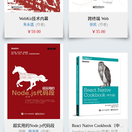
WebKit技术内幕
跨终端 Web
朱永盛
(作者)
徐凯
(作者)
￥59.00
￥35.00
超实用的Node.js代码段
React Native Cookbook（中文版）
周敏
薛淑英
(作者)
Jonathan Lebensold (作者) 刘清 文一山 (译者)