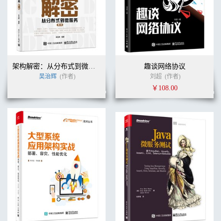
架构解密：从分布式到微服务（第2版）
趣谈网络协议
吴治辉
(作者)
刘超
(作者)
￥108.00