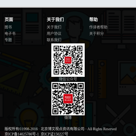
页面
关于我们
帮助
图书
关于我们
作译者帮助
电子书
用户协议
关于积分
专题
联系我们
微信公众号
微博
版权所有©1998-2016
·
北京博文视点资讯有限公司
·
All Rights Reserved
京ICP备14025786号-1
京ICP证150227号