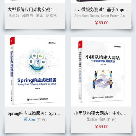
大型系统应用架构实战：部署、容灾、性能优化
Java微服务测试：基于Arquillian、Hoverfly、AssertJ、JUnit、Selenium与Mockito
李彦超
郭东白
陈禹
谢松林
周志伟
桑植
(作者)
Alex Soto Bueno, Jason Porter, Andy Gumbrecht (作者)
￥89.00
Spring响应式微服务：Spring Boot 2+Spring 5+Spring Cloud实战
小团队构建大网站：中小研发团队架构实践
郑天民
(作者)
张辉清 杨丽 (作者)
￥69.00