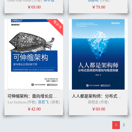
Dean Alan Hume (作者)
郑丰彧
(译者)
徐郡明
(作者)
￥69.00
￥79.00
可伸缩架构：面向增长应用的高可用
人人都是架构师：分布式系统架构落地与瓶颈突破
Lee Atchison (作者)
张若飞
(译者)
高翔龙 (作者)
￥42.00
￥69.00
1
2